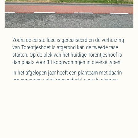
Zodra de eerste fase is gerealiseerd en de verhuizing
van Torentjeshoef is afgerond kan de tweede fase
starten. Op de plek van het huidige Torentjeshoef is
dan plaats voor 33 koopwoningen in diverse typen.
In het afgelopen jaar heeft een planteam met daarin
omwonenden actief meegedacht over de plannen.
Hun adviezen zijn grotendeels verwerkt in het
stedenbouwkundig plan. Op 17 mei 2022 stelde het
college het voorlopig plan voor de ontwikkeling vast,
waarvoor ook twee nieuwe bestemmingsplannen
nodig zijn.