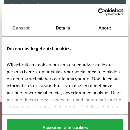
Ik heb interesse in: *
Consent
Details
About
Lees alsjeblieft ons
privacybeleid
voor meer informatie over
hoe we omgaan met jouw persoonlijke informatie.
Deze website gebruikt cookies
Wij gebruiken cookies om content en advertenties te 
AANMELDEN NIEUWSBRIEF →
personaliseren, om functies voor social media te bieden 
en om ons websiteverkeer te analyseren. Ook delen we 
informatie over jouw gebruik van onze site met onze 
partners voor social media, adverteren en analyse. Deze 
partners kunnen deze gegevens combineren met andere 
informatie die je aan ze hebt verstrekt of die ze hebben 
verzameld op basis van jouw gebruik van hun services.
Klik hier 
voor meer informatie over ons cookiebeleid.
MEER INFORMATIE?
Accepteer alle cookies