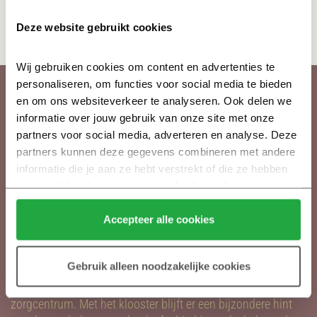
Verkooptekening - Begane grond
Deze website gebruikt cookies
Verkooptekening - Gevelaanzichten
Wij gebruiken cookies om content en advertenties te 
personaliseren, om functies voor social media te bieden 
en om ons websiteverkeer te analyseren. Ook delen we 
MEER INFORMATIE?
informatie over jouw gebruik van onze site met onze 
partners voor social media, adverteren en analyse. Deze 
Heijmans Vastgoed
partners kunnen deze gegevens combineren met andere 
Postbus 171
informatie die je aan ze hebt verstrekt of die ze hebben 
5240 AD Rosmalen
verzameld op basis van jouw gebruik van hun services.
info@koningsoord.nl
Klik hier 
voor meer informatie over ons cookiebeleid.
Accepteer alle cookies
OVER VOORHOF
Gebruik alleen noodzakelijke cookies
Het laatste stukje van Koningsoord krijgt een mooie
invulling met woningbouw, een nieuw kind- en
zorgcentrum. Met het klooster blijft er een bijzondere hint