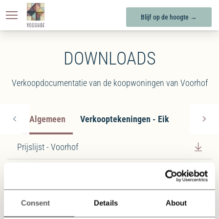
KONINGSOORD
BERKEL-ENSCHOT
Blijf op de hoogte →
DOWNLOADS
Verkoopdocumentatie van de koopwoningen van Voorhof
Algemeen
Verkooptekeningen - Eik
Verkoopt
Prijslijst - Voorhof
Technische Omschrijving - Voorhof
Kopershandleiding - Voorhof
Consent
Details
About