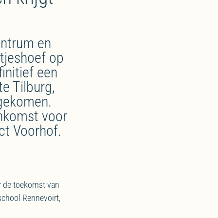
entrum en
tjeshoef op
initief een
e Tilburg,
 gekomen.
enkomst voor
ct Voorhof.
r de toekomst van
chool Rennevoirt,