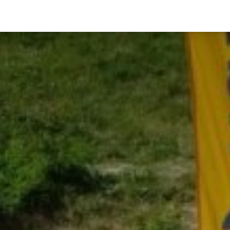
-ENSCHOT
WONINGAANBOD
WONINGTYPES