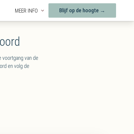
Blijf op de hoogte →
Blijf op de hoogte →
MEER INFO
MEER INFO
soord
e voortgang van de
ord en volg de