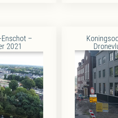
-Enschot –
Koningsoo
er 2021
Dronevl