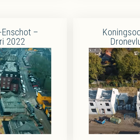
-Enschot –
Koningsoo
ri 2022
Dronevl