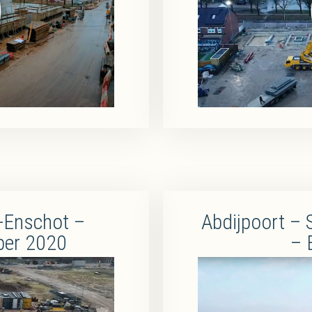
-Enschot –
Abdijpoort – 
ber 2020
– 