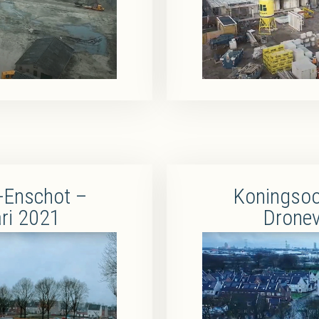
-Enschot –
Koningsoo
ari 2021
Dronev