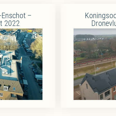
-Enschot –
Koningsoo
t 2022
Dronevl