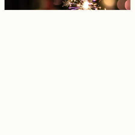
MEER INFORMATIE?
Heijmans Vastgoed
Postbus 171