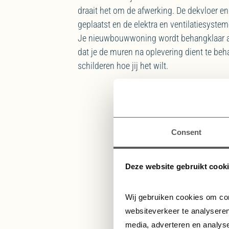
draait het om de afwerking. De dekvloer 
geplaatst en de elektra en ventilatiesyst
Je nieuwbouwwoning wordt behangklaar af
dat je de muren na oplevering dient te be
schilderen hoe jij het wilt.
Consent
Deze website gebruikt cook
De vorderingen va
gedurende de bouw 
team zo
Wij gebruiken cookies om con
websiteverkeer te analyseren
media, adverteren en analys