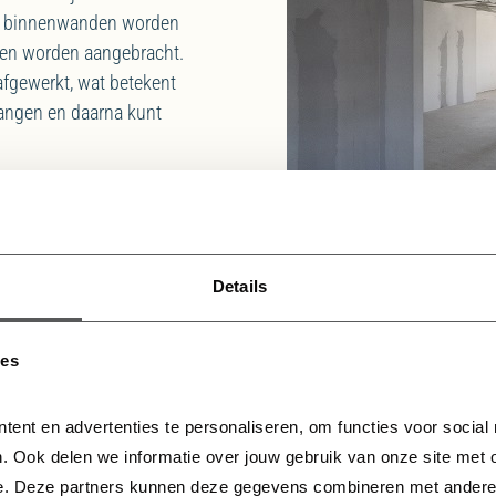
en binnenwanden worden
emen worden aangebracht.
gewerkt, wat betekent
hangen en daarna kunt
Details
EEN BEZOEK AAN DE BOUWPLAATS
ies
n je woning bekijk je natuurlijk graag met eigen ogen. Om die re
speciale kijkmomenten. Helm, laarzen en hesje aan en je bent kl
rgt ervoor dat je veilig op de bouwplaats jouw woning kunt bezi
tent en advertenties te personaliseren, om functies voor social
. Ook delen we informatie over jouw gebruik van onze site met o
e. Deze partners kunnen deze gegevens combineren met andere in