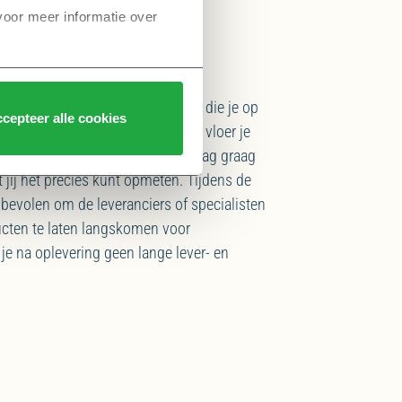
voor meer informatie over 
oog de gordijnen moeten worden die je op
cepteer alle cookies
eten hoeveel vierkante meter aan vloer je
vakkers gaan tijdens de inmeetdag graag
t jij het precies kunt opmeten. Tijdens de
bevolen om de leveranciers of specialisten
cten te laten langskomen voor
je na oplevering geen lange lever- en