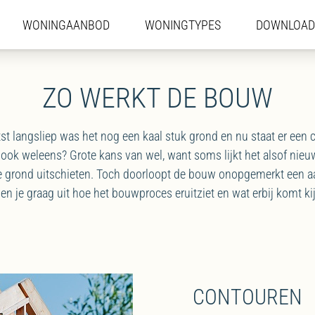
WONINGAANBOD
WONINGAANBOD
WONINGTYPES
WONINGTYPES
DOWNLOAD
DOWNLOAD
ZO WERKT DE BOUW
atst langsliep was het nog een kaal stuk grond en nu staat er ee
t ook weleens? Grote kans van wel, want soms lijkt het alsof n
 grond uitschieten. Toch doorloopt de bouw onopgemerkt een a
en je graag uit hoe het bouwproces eruitziet en wat erbij komt ki
CONTOUREN