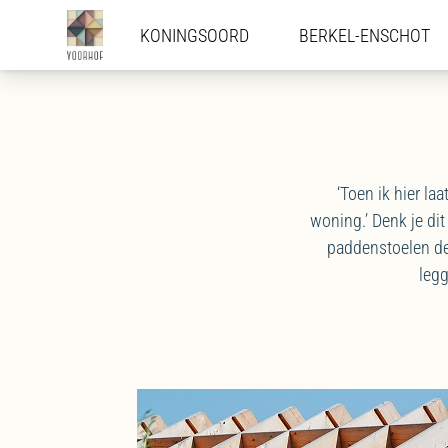
KONINGSOORD
KONINGSOORD
BERKEL-ENSCHOT
BERKEL-ENSCHOT
‘Toen ik hier la
woning.’ Denk je di
paddenstoelen de
legg