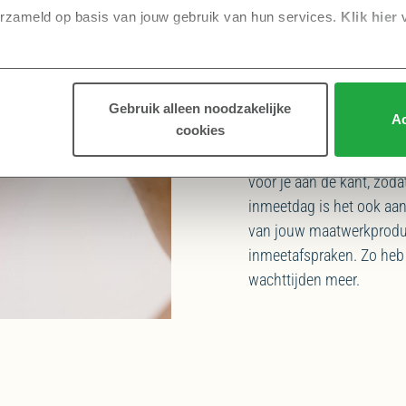
erzameld op basis van jouw gebruik van hun services.
 Klik hier 
INMEETDAG
Wil je exact weten hoe h
Gebruik alleen noodzakelijke
Ac
cookies
het oog hebt? Of wil je w
moet bestellen? De bouw
voor je aan de kant, zoda
inmeetdag is het ook aan
van jouw maatwerkprodu
inmeetafspraken. Zo heb 
wachttijden meer.