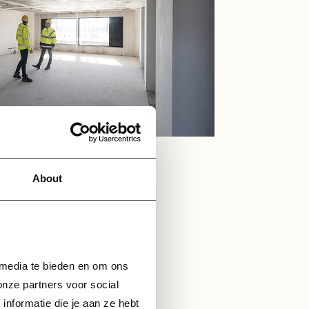
About
den organiseren we
aar om te gaan! Het
chtigen.
 media te bieden en om ons 
nze partners voor social 
formatie die je aan ze hebt 