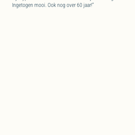
Ingetogen mooi. Ook nog over 60 jaar!”
Rijwoningen
“De rijwoningen worden uitgevoerd in dezelfde
donkere steen als de tweekappers. Met witte kaders
rond de voordeur en witte lateien boven de ramen