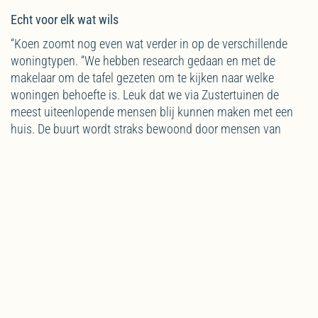
Echt voor elk wat wils
“Koen zoomt nog even wat verder in op de verschillende
woningtypen. “We hebben research gedaan en met de
makelaar om de tafel gezeten om te kijken naar welke
woningen behoefte is. Leuk dat we via Zustertuinen de
meest uiteenlopende mensen blij kunnen maken met een
huis. De buurt wordt straks bewoond door mensen van
verschillende leeftijden en met wisselende
gezinssamenstellingen. Dat geeft een fijne dynamiek.”
In de binnentuin ontmoet je elkaar
“De kleinere gezinswoningen hebben 2 slaapkamers en
liggen aan een rustige straat. Ideaal voor stellen, een klein
gezin of iemand alleen. De comfortwoningen bieden een
compleet woonprogramma op de begane grond. Deze
woningen krijgen een terras dat grenst aan een