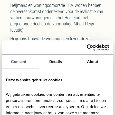
Heijmans en woningcorporatie TBV Wonen hebben
de overeenkomst ondertekend voor de realisatie van
vijftien huurwoningen aan het Heineind (het
projectonderdeel op de voormalige Albert Heijn-
locatie).
Heijmans bouwt de woningen en levert deze
gebruiksklaar (turn-key) op, waarna TBV Wonen de
woningen afneemt en
verhuurt
. In lijn met de
Stedelijke Ontwikkelingsstrategie van de Gemeente
Consent
Details
About
Tilburg, is het streven om voor iedere Tilburger een
passende woning te bieden, waarbij ook
betaalbaarheid een rol speelt.
Deze website gebruikt cookies
Wij gebruiken cookies om content en advertenties te 
Duurzaamheid en leefbaarheid
personaliseren, om functies voor social media te bieden 
en om ons websiteverkeer te analyseren. Ook delen we 
Binnen het project Voorhof staan duurzaamheid en
informatie over jouw gebruik van onze site met onze 