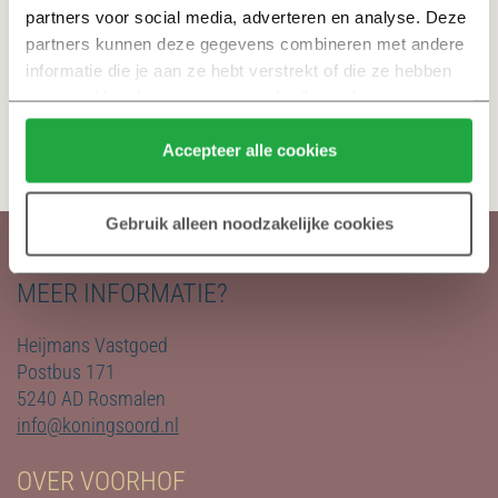
leefbaarheid centraal. De woningen zijn voorzien van
partners voor social media, adverteren en analyse. Deze 
zonnepanelen en een bodemwarmtepomp, waardoor ze
partners kunnen deze gegevens combineren met andere 
klaar zijn voor de toekomst. Daarnaast kunnen bewoners
informatie die je aan ze hebt verstrekt of die ze hebben 
genieten van een gezamenlijke binnentuin, waar
verzameld op basis van jouw gebruik van hun services.
ontmoetingen en groen centraal staan. Op die manier
Klik hier 
voor meer informatie over ons cookiebeleid.
worden duurzaamheid en leefbaarheid gecombineerd in één
Accepteer alle cookies
project.
Gebruik alleen noodzakelijke cookies
MEER INFORMATIE?
Heijmans Vastgoed
Postbus 171
5240 AD Rosmalen
info@koningsoord.nl
OVER VOORHOF